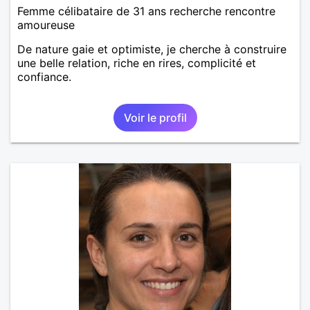
Femme célibataire de 31 ans recherche rencontre
amoureuse
De nature gaie et optimiste, je cherche à construire
une belle relation, riche en rires, complicité et
confiance.
Voir le profil