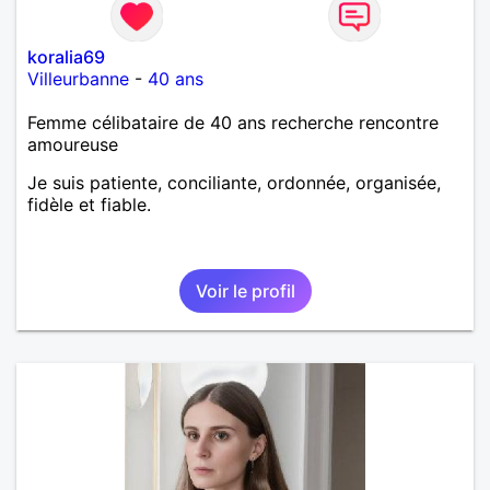
koralia69
Villeurbanne
-
40 ans
Femme célibataire de 40 ans recherche rencontre
amoureuse
Je suis patiente, conciliante, ordonnée, organisée,
fidèle et fiable.
Voir le profil