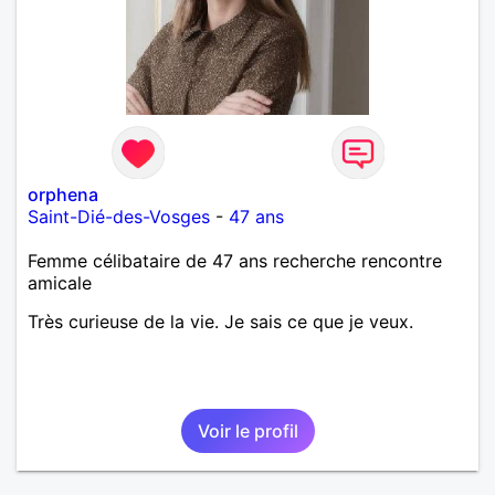
orphena
Saint-Dié-des-Vosges
-
47 ans
Femme célibataire de 47 ans recherche rencontre
amicale
Très curieuse de la vie. Je sais ce que je veux.
Voir le profil