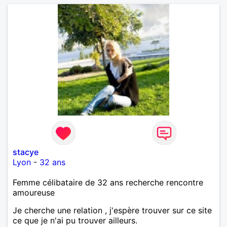
stacye
Lyon
-
32 ans
Femme célibataire de 32 ans recherche rencontre
amoureuse
Je cherche une relation , j'espère trouver sur ce site
ce que je n'ai pu trouver ailleurs.