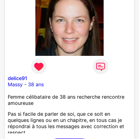
delice91
Massy
-
38 ans
Femme célibataire de 38 ans recherche rencontre
amoureuse
Pas si facile de parler de soi, que ce soit en
quelques lignes ou en un chapitre, en tous cas je
répondrai à tous les messages avec correction et
respect.