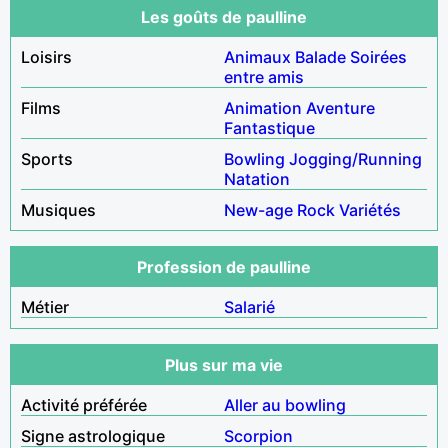
Les goûts de paulline
Loisirs
Animaux
Balade
Soirées
entre amis
Films
Animation
Aventure
Fantastique
Sports
Bowling
Jogging/Running
Natation
Musiques
New-age
Rock
Variétés
Profession de paulline
Métier
Salarié
Plus sur ma vie
Activité préférée
Aller au bowling
Signe astrologique
Scorpion