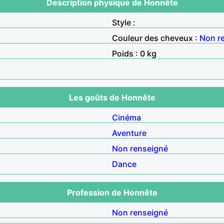
Description physique de Honnête
Style :
Couleur des cheveux :
Non r
Poids : 0 kg
Les goûts de Honnête
Cinéma
Aventure
Non renseigné
Dance
Profession de Honnête
Non renseigné