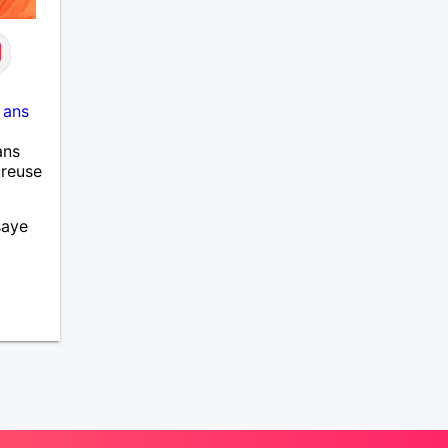
 ans
ans
ureuse
saye