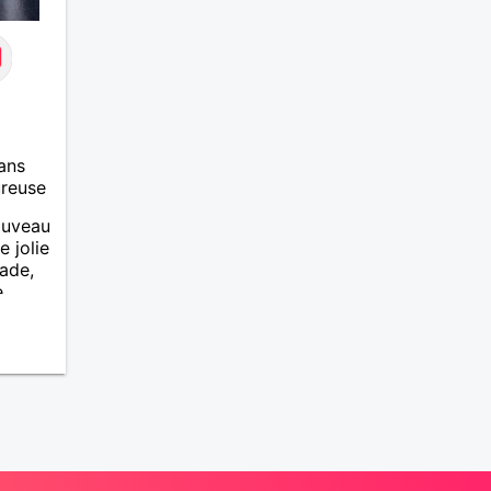
ans
ureuse
ouveau
e jolie
lade,
e
iable,
e et