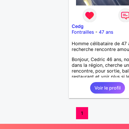
Cedg
Fontrailles
-
47 ans
Homme célibataire de 47 
recherche rencontre amo
Bonjour, Cedric 46 ans, n
dans la région, cherche un
rencontre, pour sortie, ba
restaurant et voir plus si l
courant passe. Je suis soc
Voir le profil
souriant, patient, j’aime rir
plaisanter..
1