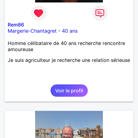
Rem86
Margerie-Chantagret
-
40 ans
Homme célibataire de 40 ans recherche rencontre
amoureuse
Je suis agriculteur je recherche une relation sérieuse
Voir le profil