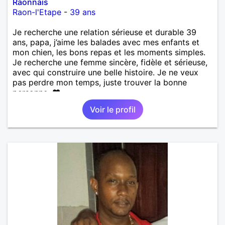
Raonnais
Raon-l'Etape
-
39 ans
Je recherche une relation sérieuse et durable 39
ans, papa, j’aime les balades avec mes enfants et
mon chien, les bons repas et les moments simples.
Je recherche une femme sincère, fidèle et sérieuse,
avec qui construire une belle histoire. Je ne veux
pas perdre mon temps, juste trouver la bonne
personne. ❤️
Voir le profil