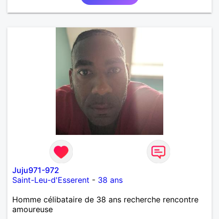
Juju971-972
Saint-Leu-d'Esserent
-
38 ans
Homme célibataire de 38 ans recherche rencontre
amoureuse