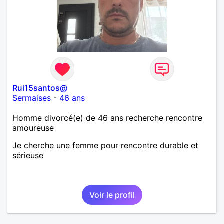
Rui15santos@
Sermaises
-
46 ans
Homme divorcé(e) de 46 ans recherche rencontre
amoureuse
Je cherche une femme pour rencontre durable et
sérieuse
Voir le profil