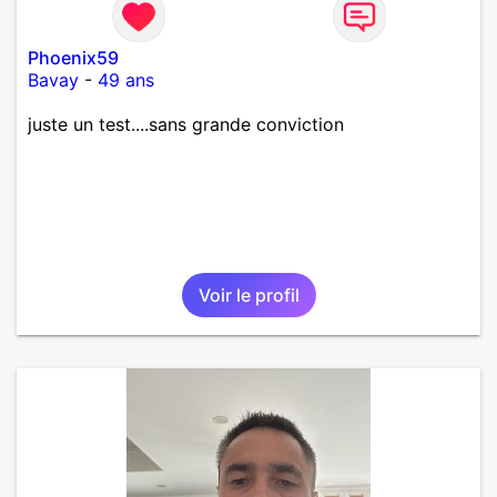
Phoenix59
Bavay
-
49 ans
juste un test....sans grande conviction
Voir le profil