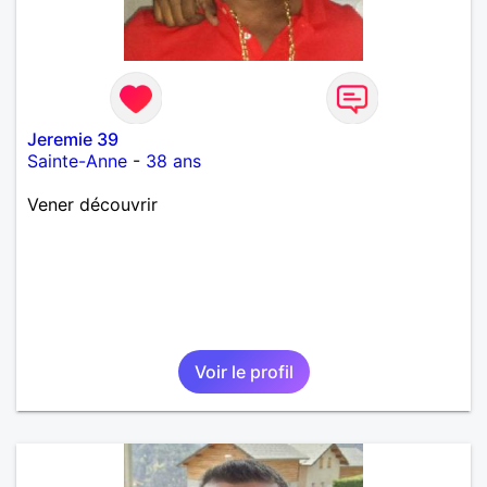
Jeremie 39
Sainte-Anne
-
38 ans
Vener découvrir
Voir le profil