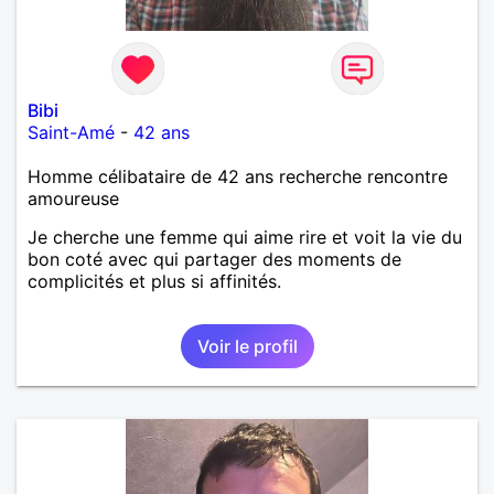
Bibi
Saint-Amé
-
42 ans
Homme célibataire de 42 ans recherche rencontre
amoureuse
Je cherche une femme qui aime rire et voit la vie du
bon coté avec qui partager des moments de
complicités et plus si affinités.
Voir le profil