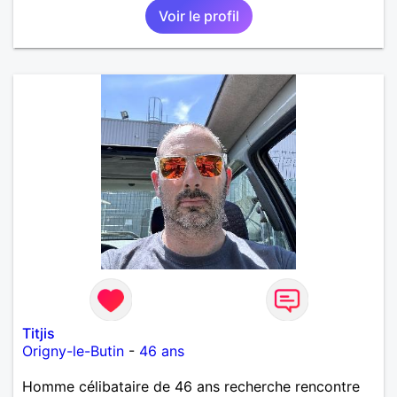
Voir le profil
Titjis
Origny-le-Butin
-
46 ans
Homme célibataire de 46 ans recherche rencontre