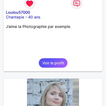
Loulou57000
Chantepie
-
40 ans
J’aime la Photographie par exemple.
Voir le profil