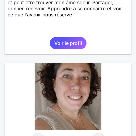
et peut être trouver mon âme soeur. Partager,
donner, recevoir. Apprendre à se connaître et voir
ce que l'avenir nous réserve !
Voir le profil