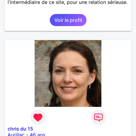
l'intermédiaire de ce site, pour une relation sérieuse.
Voir le profil
chris du 15
Aurillac
-
46 ans