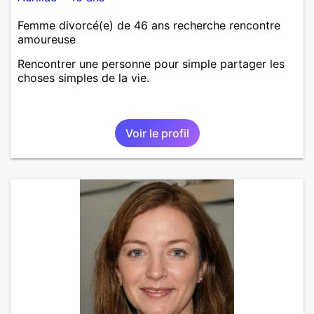
Femme divorcé(e) de 46 ans recherche rencontre
amoureuse
Rencontrer une personne pour simple partager les
choses simples de la vie.
Voir le profil