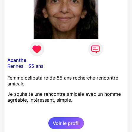
Acanthe
Rennes
-
55 ans
Femme célibataire de 55 ans recherche rencontre
amicale
Je souhaite une rencontre amicale avec un homme
agréable, intéressant, simple.
Voir le profil