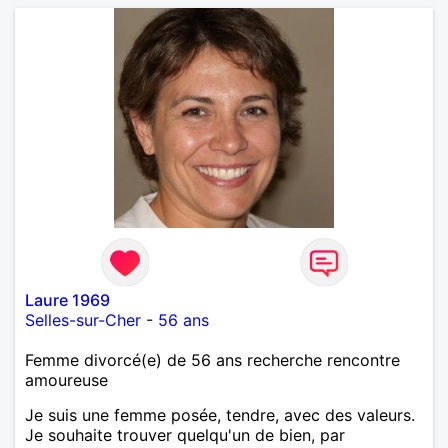
Laure 1969
Selles-sur-Cher
-
56 ans
Femme divorcé(e) de 56 ans recherche rencontre
amoureuse
Je suis une femme posée, tendre, avec des valeurs.
Je souhaite trouver quelqu'un de bien, par