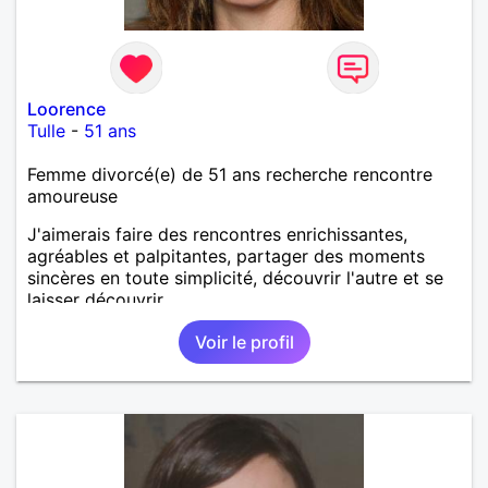
Loorence
Tulle
-
51 ans
Femme divorcé(e) de 51 ans recherche rencontre
amoureuse
J'aimerais faire des rencontres enrichissantes,
agréables et palpitantes, partager des moments
sincères en toute simplicité, découvrir l'autre et se
laisser découvrir.
Voir le profil