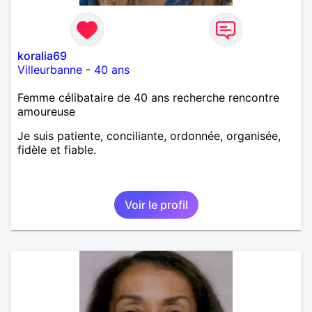
koralia69
Villeurbanne
-
40 ans
Femme célibataire de 40 ans recherche rencontre
amoureuse
Je suis patiente, conciliante, ordonnée, organisée,
fidèle et fiable.
Voir le profil