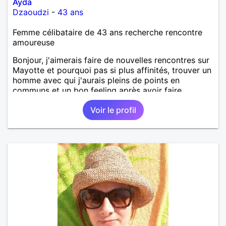
Ayda
Dzaoudzi
-
43 ans
Femme célibataire de 43 ans recherche rencontre
amoureuse
Bonjour, j'aimerais faire de nouvelles rencontres sur
Mayotte et pourquoi pas si plus affinités, trouver un
homme avec qui j'aurais pleins de points en
communs et un bon feeling après avoir faire
connaissance bien sûr.
Voir le profil