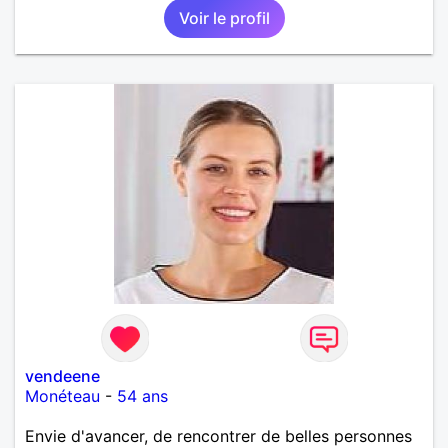
Voir le profil
vendeene
Monéteau
-
54 ans
Envie d'avancer, de rencontrer de belles personnes