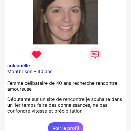
cokcinelle
Montbrison
-
40 ans
Femme célibataire de 40 ans recherche rencontre
amoureuse
Débutante sur un site de rencontre je souhaite dans
un 1er temps faire des connaissances, ne pas
confondre vitesse et précipitation.
Voir le profil