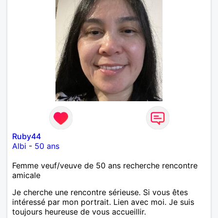
Ruby44
Albi
-
50 ans
Femme veuf/veuve de 50 ans recherche rencontre
amicale
Je cherche une rencontre sérieuse. Si vous êtes
intéressé par mon portrait. Lien avec moi. Je suis
toujours heureuse de vous accueillir.