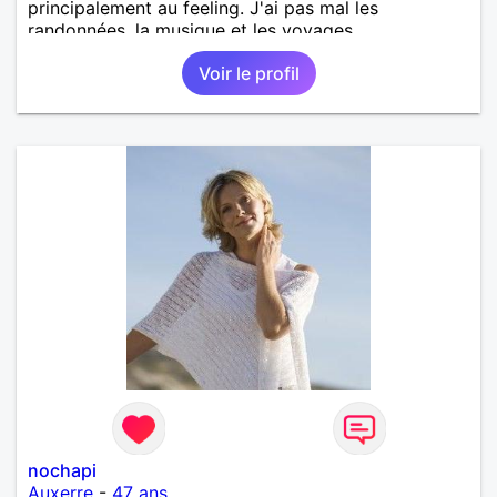
principalement au feeling. J'ai pas mal les
randonnées, la musique et les voyages.
Voir le profil
nochapi
Auxerre
-
47 ans