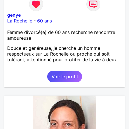
genye
La Rochelle
-
60 ans
Femme divorcé(e) de 60 ans recherche rencontre
amoureuse
Douce et généreuse, je cherche un homme
respectueux sur La Rochelle ou proche qui soit
tolérant, attentionné pour profiter de la vie à deux.
Voir le profil