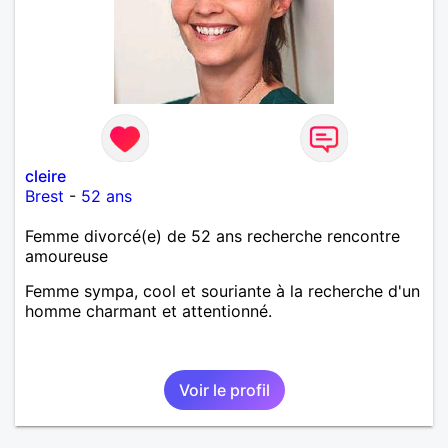
cleire
Brest
-
52 ans
Femme divorcé(e) de 52 ans recherche rencontre
amoureuse
Femme sympa, cool et souriante à la recherche d'un
homme charmant et attentionné.
Voir le profil