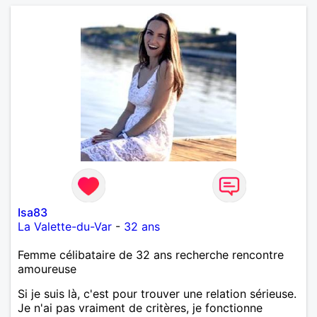
Isa83
La Valette-du-Var
-
32 ans
Femme célibataire de 32 ans recherche rencontre
amoureuse
Si je suis là, c'est pour trouver une relation sérieuse.
Je n'ai pas vraiment de critères, je fonctionne