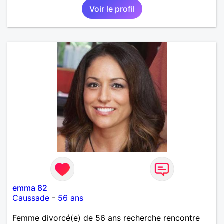
Voir le profil
emma 82
Caussade
-
56 ans
Femme divorcé(e) de 56 ans recherche rencontre