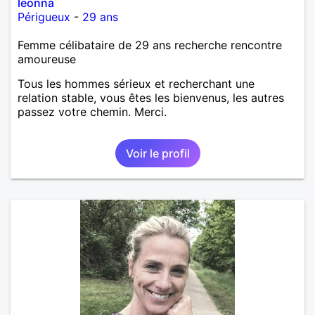
leonna
Périgueux
-
29 ans
Femme célibataire de 29 ans recherche rencontre
amoureuse
Tous les hommes sérieux et recherchant une
relation stable, vous êtes les bienvenus, les autres
passez votre chemin. Merci.
Voir le profil