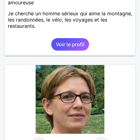
amoureuse
Je cherche un homme sérieux qui aime la montagne,
les randonnées, le vélo, les voyages et les
restaurants.
Voir le profil