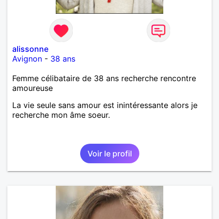
alissonne
Avignon
-
38 ans
Femme célibataire de 38 ans recherche rencontre
amoureuse
La vie seule sans amour est inintéressante alors je
recherche mon âme soeur.
Voir le profil