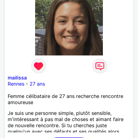
mailissa
Rennes
-
27 ans
Femme célibataire de 27 ans recherche rencontre
amoureuse
Je suis une personne simple, plutôt sensible,
m'intéressant à pas mal de choses et aimant faire
de nouvelle rencontre. Si tu cherches juste
quelqu'un avec ses défauts et ses qualités alors
pourquoi ne pas faire connaissance?