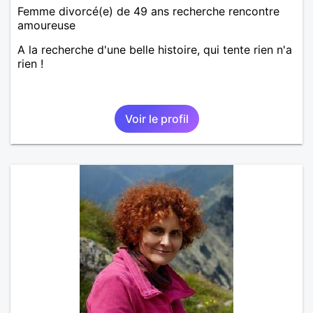
Femme divorcé(e) de 49 ans recherche rencontre
amoureuse
A la recherche d'une belle histoire, qui tente rien n'a
rien !
Voir le profil