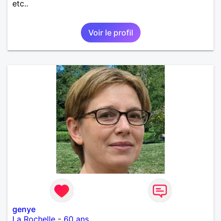
etc..
Voir le profil
genye
La Rochelle
-
60 ans