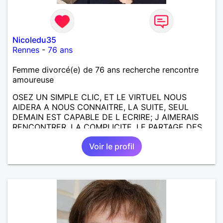
Nicoledu35
Rennes
-
76 ans
Femme divorcé(e) de 76 ans recherche rencontre
amoureuse
OSEZ UN SIMPLE CLIC, ET LE VIRTUEL NOUS
AIDERA A NOUS CONNAITRE, LA SUITE, SEUL
DEMAIN EST CAPABLE DE L ECRIRE; J AIMERAIS
RENCONTRER, LA COMPLICITE, LE PARTAGE DES
BELLES CHOSES DE LA VIE : BALADES, VOYAGES
Voir le profil
EN FRANCE OU AILLEURS. ETRE A L ECOUTE DE L
AUTRE, ET LA VIE SERA PLUS BELLE
ENCORE.....................