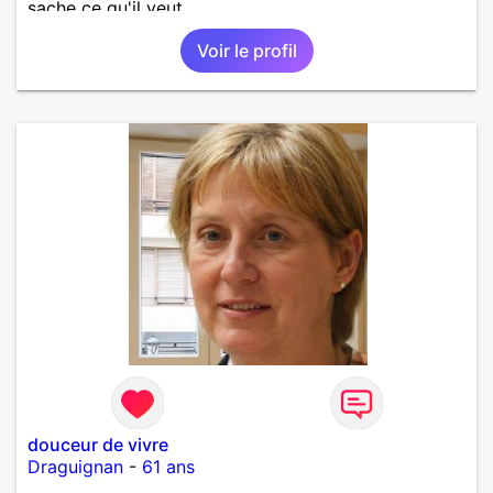
sache ce qu'il veut.
Voir le profil
douceur de vivre
Draguignan
-
61 ans