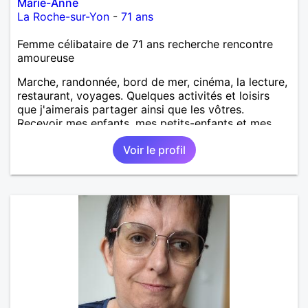
Marie-Anne
La Roche-sur-Yon
-
71 ans
Femme célibataire de 71 ans recherche rencontre
amoureuse
Marche, randonnée, bord de mer, cinéma, la lecture,
restaurant, voyages. Quelques activités et loisirs
que j'aimerais partager ainsi que les vôtres.
Recevoir mes enfants, mes petits-enfants et mes
amis. Bénévolat auprès des enfants à l’école, pour le
Voir le profil
cinéma indépendant... Se rencontrer, être à l’écoute,
échanger avec une personne de confiance, pour une
vie de partage, de tendresse. Les voyages et où
randonnées en France ou à l'étranger à deux en
dehors des sentiers battus me raviraient. Je
m'engage à répondre à votre message. Au plaisir de
vous lire.