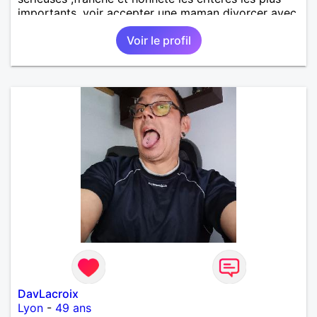
importants, voir accepter une maman divorcer avec
son enfant il n y a aucun problème. S' abstenir au
Voir le profil
personne non sérieuse merci. Recherche dans un
premier temps dialogue et apprendre à connaître la
personne puis dans un deuxième temps relation plus
sérieuse a voir une vie a deux. (2017 )Ma situation
professionnelle et agent de sécurité privée et
agents SIAP1. ET télésurveillance et vidéo
protection dans les casino supermarché. en CDI
Mes passions. Sont la robotique ,vtt ,Echeque
,astronomie . Service militaire belfort 35 régiment d
infanterie et engager sur 5 ans.de (1998 a 2003.)
Divers je fait en moyenne 6 km de marche par jour
a pieds. A la fin de mon travail a mon domicile. J 'ai
un rêve cet de construire une vie a deux en
harmonie. Si je pourrais lui décrocher la lune je le
ferais. A chaque fois que je vois un beau ciel étoilé
je rêve d' être avec quelqu'un.
DavLacroix
Lyon
-
49 ans