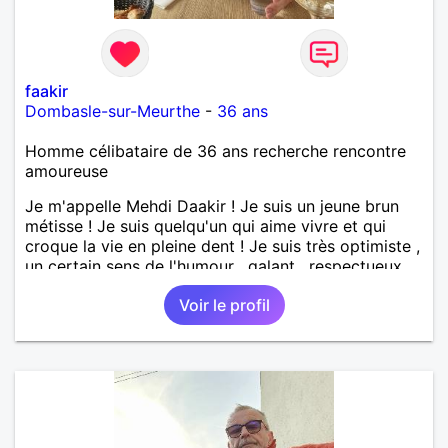
faakir
Dombasle-sur-Meurthe
-
36 ans
Homme célibataire de 36 ans recherche rencontre
amoureuse
Je m'appelle Mehdi Daakir ! Je suis un jeune brun
métisse ! Je suis quelqu'un qui aime vivre et qui
croque la vie en pleine dent ! Je suis très optimiste ,
un certain sens de l'humour , galant , respectueux
mais parfois un peu maladroit et timide ! Je
Voir le profil
recherche de nouvelles rencontres et plus si
affinités ! Qui ne tente rien n'a rien !