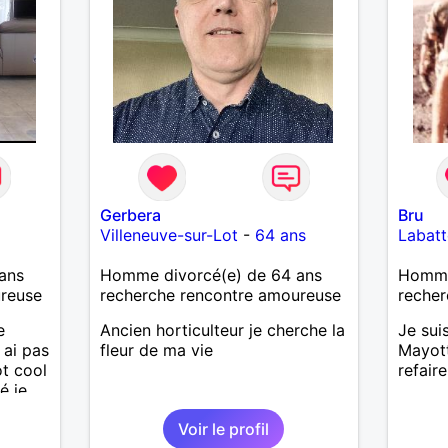
Gerbera
Bru
Villeneuve-sur-Lot
-
64 ans
Labatt
ans
Homme divorcé(e) de 64 ans
Homme 
ureuse
recherche rencontre amoureuse
recher
e
Ancien horticulteur je cherche la
Je sui
 ai pas
fleur de ma vie
Mayott
ot cool
refair
é je
Voir le profil