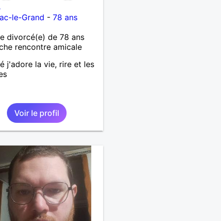
4
ac-le-Grand
-
78 ans
 divorcé(e) de 78 ans
che rencontre amicale
 j'adore la vie, rire et les
es
Voir le profil