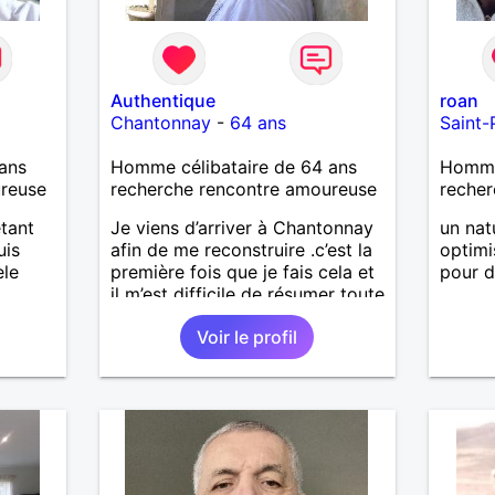
Authentique
roan
Chantonnay
-
64 ans
Saint-
ans
Homme célibataire de 64 ans
Homme 
ureuse
recherche rencontre amoureuse
recher
étant
Je viens d’arriver à Chantonnay
un nat
uis
afin de me reconstruire .c’est la
optimi
èle
première fois que je fais cela et
pour d
il m’est difficile de résumer toute
une vie.je suis à la retraite et
Voir le profil
aujourd’hui c’est mon
anniversaire !J’aimerais
rencontrer quelqu’un qui partage
les mêmes valeurs qui font de
quelqu’un un être humain