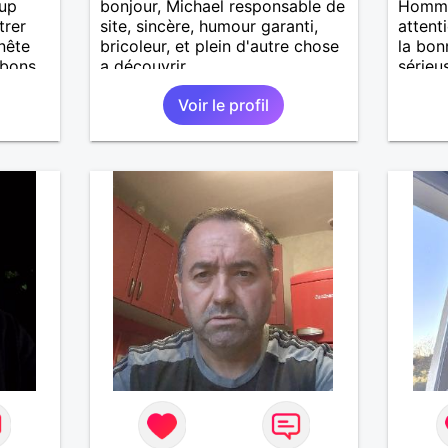
oup
bonjour, Michael responsable de
Homme
trer
site, sincère, humour garanti,
attent
nête
bricoleur, et plein d'autre chose
la bon
 bons
a découvrir
sérieus
ter, se
Voir le profil
.
iers
uler,
n
out
n
e