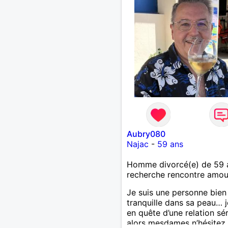
Aubry080
Najac
-
59 ans
Homme divorcé(e) de 59 
recherche rencontre amo
Je suis une personne bien
tranquille dans sa peau… j
en quête d’une relation sé
alors mesdames n’hésitez