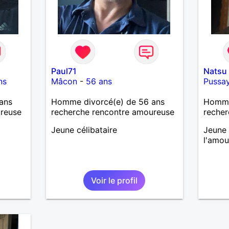
Paul71
Natsu
ns
Mâcon
-
56 ans
Pussa
ans
Homme divorcé(e) de 56 ans
Homme 
ureuse
recherche rencontre amoureuse
recher
Jeune célibataire
Jeune
l'amou
Voir le profil