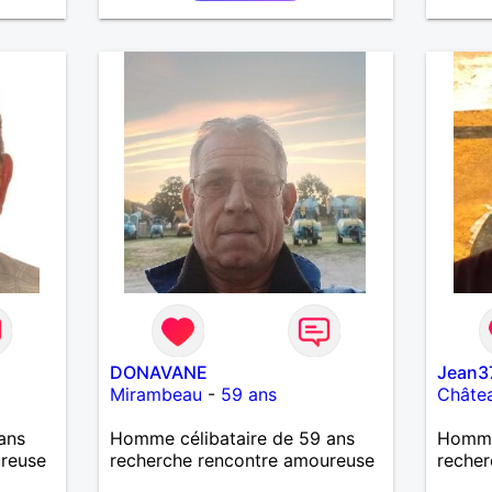
imple
DONAVANE
Jean3
Mirambeau
-
59 ans
Châtea
ans
Homme célibataire de 59 ans
Homme
ureuse
recherche rencontre amoureuse
recher