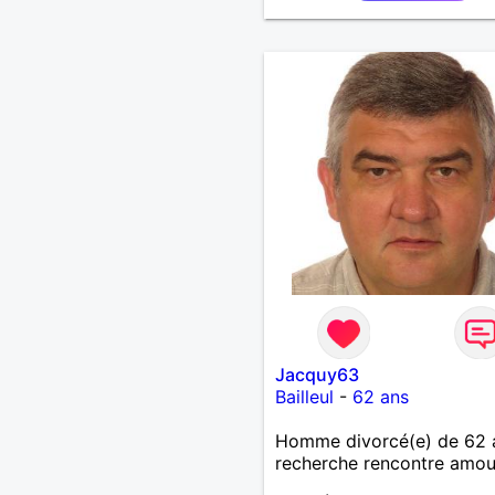
,bricolage ,quelqu'un de s
et naturel à vos claviers
mesdames
Jacquy63
Bailleul
-
62 ans
Homme divorcé(e) de 62 
recherche rencontre amo