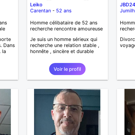
Leiko
JBD2
Carentan
-
52 ans
Jumilh
ans
Homme célibataire de 52 ans
Homme
ale
recherche rencontre amoureuse
recher
porte
Je suis un homme sérieux qui
Divorcé
s. Dans
recherche une relation stable ,
voyag
 la
honnête , sincère et durable
Voir le profil