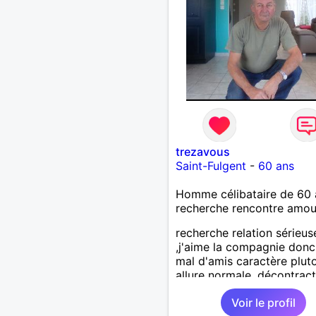
trezavous
Saint-Fulgent
-
60 ans
Homme célibataire de 60 
recherche rencontre amo
recherche relation sérieus
,j'aime la compagnie donc
mal d'amis caractère plut
allure normale ,décontract
voudrais rencontrer une
Voir le profil
personne aimant la nature