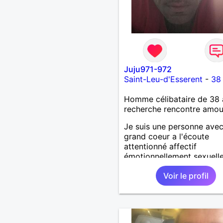
Juju971-972
Saint-Leu-d'Esserent
-
38
Homme célibataire de 38 
recherche rencontre amo
Je suis une personne ave
grand coeur a l'écoute
attentionné affectif
émotionnellement sexuell
joyeux drôle amusant a l'
Voir le profil