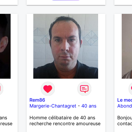
lème.
on
 dans
e et
uxième
se a
 )Ma
t
t
illance
es
DI Mes
e ,vtt
rvice
ent d
Rem86
Le me
5
Margerie-Chantagret
-
40 ans
Abond
rs je
ans
Homme célibataire de 40 ans
Bonjou
la fin
ureuse
recherche rencontre amoureuse
contac
cile. J
ire une