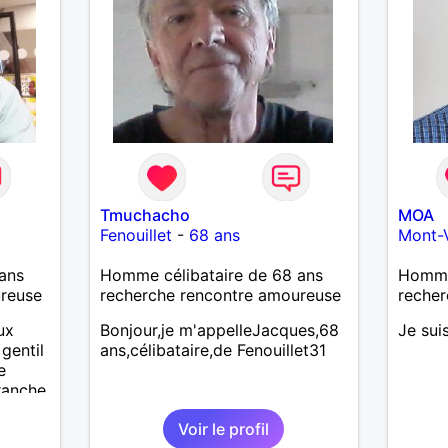
Tmuchacho
MOA
Fenouillet
-
68 ans
Mont-
ans
Homme célibataire de 68 ans
Homme 
ureuse
recherche rencontre amoureuse
recher
ux
Bonjour,je m'appelleJacques,68
Je sui
gentil
ans,célibataire,de Fenouillet31
e
ranche
 plus
Voir le profil
 une