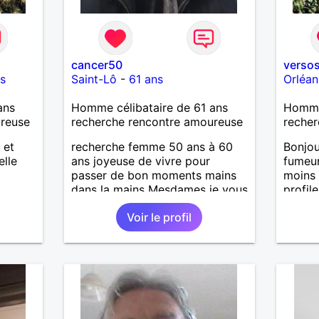
cancer50
verso
s
Saint-Lô
-
61 ans
Orléan
ans
Homme célibataire de 61 ans
Homme 
ureuse
recherche rencontre amoureuse
recher
 et
recherche femme 50 ans à 60
Bonjo
elle
ans joyeuse de vivre pour
fumeur
passer de bon moments mains
moins
dans la mains Mesdames je vous
profile
attend de vous lire .
Voir le profil