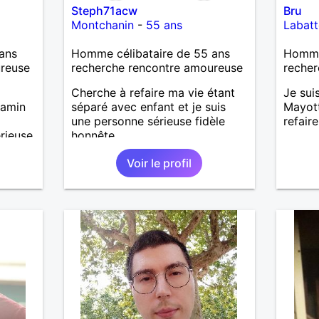
Steph71acw
Bru
Montchanin
-
55 ans
Labatt
ans
Homme célibataire de 55 ans
Homme 
ureuse
recherche rencontre amoureuse
recher
Cherche à refaire ma vie étant
Je sui
jamin
séparé avec enfant et je suis
Mayott
une personne sérieuse fidèle
refair
rieuse
honnête
Voir le profil