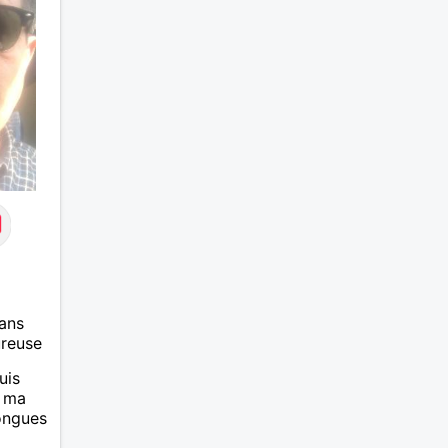
authentique avec qui partager
de belles expériences,
construire une relation sérieuse
basée sur la confiance, le
respect et la complicité. Si tu
apprécies les conversations
sincères, les fous rires et les
personnes qui savent ce qu'elles
veulent, n'hésite pas à venir
discuter. Au plaisir de faire
connaissance !
ans
ureuse
uis
, ma
longues