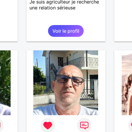
Je suis agriculteur je recherche
 je
une relation sérieuse
une je
e je
 rêve
Voir le profil