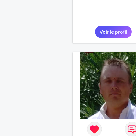
vie a deux en harmonie. Si
pourrais lui décrocher la l
le ferais. A chaque fois qu
vois un beau ciel étoilé je
d' être avec quelqu'un.
Voir le profil