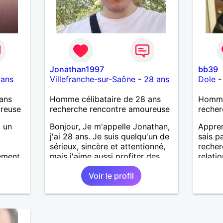
Jonathan1997
bb39
 ans
Villefranche-sur-Saône
-
28 ans
Dole
ans
Homme célibataire de 28 ans
Homme 
ureuse
recherche rencontre amoureuse
recher
c un
Bonjour, Je m'appelle Jonathan,
Appren
j'ai 28 ans. Je suis quelqu'un de
sais pa
sérieux, sincère et attentionné,
recher
ement
mais j'aime aussi profiter des
relatio
écoute
bons moments de la vie avec
Voir le profil
humour et simplicité. J'apprécie
les voyages, les découvertes,
les jeux vidéo et les moments
de détente. Je suis à la
recherche d'une personne